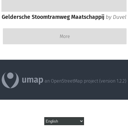
Geldersche Stoomtramweg Maatschappij
by
Duvel
More
umap
an OpenStreetMap project (version 1.2.2)